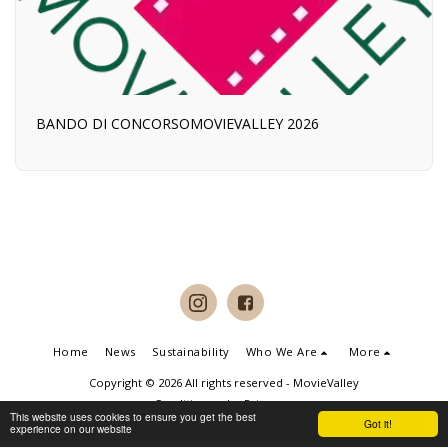
BANDO DI CONCORSOMOVIEVALLEY 2026
Home
News
Sustainability
Who We Are
More
Copyright © 2026 All rights reserved -
MovieValley
Conditions
|
Privacy
This website uses cookies to ensure you get the best
Got it!
experience on our website